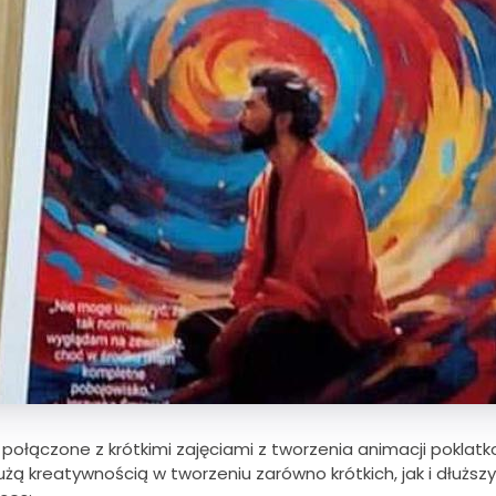
 połączone z krótkimi zajęciami z tworzenia animacji poklat
dużą kreatywnością w tworzeniu zarówno krótkich, jak i dłużs