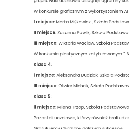
grupie. Nasi uczniowie osiagnęli ogromny suk
W konkursie graficznym z wykorzystaniem A
I miejsce
: Marta Miśkowicz , Szkoła Podstaw
II miejsce
: Zuzanna Pawlik, Szkoła Podstawow
III miejsce
: Wiktoria Wacław, Szkoła Podstaw
W konkursie plastycznym zatytułowanym
” 
Klasa 4
:
I miejsce:
Aleksandra Dudziak, Szkoła Podsta
III miejsce
: Oliwier Michcik, Szkoła Podstawo
Klasa 5:
II miejsce
: Milena Trzop, Szkoła Podstawowa 
Pozostali uczniowie, którzy również brali udz
Gratulujemy i życzymy dalszych sukcesów.