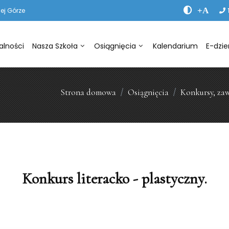
+A
ej Górze
alności
Nasza Szkoła
Osiągnięcia
Kalendarium
E-dzie
Strona domowa
Osiągnięcia
Konkursy, za
Konkurs literacko - plastyczny.