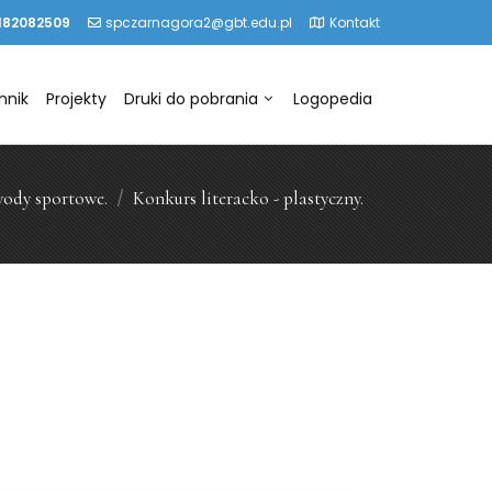
182082509
spczarnagora2@gbt.edu.pl
Kontakt
nnik
Projekty
Druki do pobrania
Logopedia
wody sportowe.
Konkurs literacko - plastyczny.