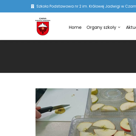
Szkoła Podstawowa nr 2 im. Królowej Jadwigi w Czarn
Home
Organy szkoły
Aktu