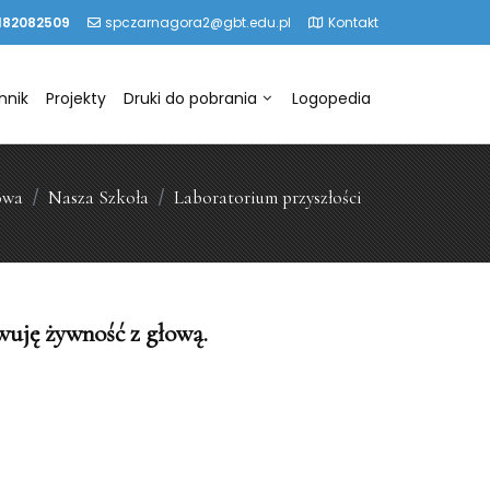
182082509
spczarnagora2@gbt.edu.pl
Kontakt
nnik
Projekty
Druki do pobrania
Logopedia
owa
Nasza Szkoła
Laboratorium przyszłości
wuję żywność z głową.