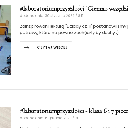
#laboratoriumprzyszłości "Ciemno wszędzie
dodano dnia: 30 stycznia 2024 / 8:5
Zainspirowani lekturą "Dziady cz. II" postanowiliśm
potrawy, które na pewno zachęciłly by duchy :)
CZYTAJ WIĘCEJ
#laboratoriumprzyszłości - klasa 6 i 7 piecz
dodano dnia: 6 grudnia 2023 / 20:11