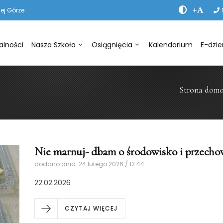
+A
ej Górze
alności
Nasza Szkoła
Osiągnięcia
Kalendarium
E-dzie
Strona dom
Nie marnuj- dbam o środowisko i przecho
dodano dnia: 24 lutego 2026 / 12:44
22.02.2026
CZYTAJ WIĘCEJ