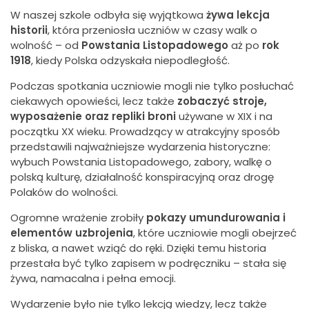
W naszej szkole odbyła się wyjątkowa
żywa lekcja
historii
, która przeniosła uczniów w czasy walk o
wolność – od
Powstania Listopadowego
aż po
rok
1918
, kiedy Polska odzyskała niepodległość.
Podczas spotkania uczniowie mogli nie tylko posłuchać
ciekawych opowieści, lecz także
zobaczyć stroje,
wyposażenie oraz repliki broni
używane w XIX i na
początku XX wieku. Prowadzący w atrakcyjny sposób
przedstawili najważniejsze wydarzenia historyczne:
wybuch Powstania Listopadowego, zabory, walkę o
polską kulturę, działalność konspiracyjną oraz drogę
Polaków do wolności.
Ogromne wrażenie zrobiły
pokazy umundurowania i
elementów uzbrojenia
, które uczniowie mogli obejrzeć
z bliska, a nawet wziąć do ręki. Dzięki temu historia
przestała być tylko zapisem w podręczniku – stała się
żywa, namacalna i pełna emocji.
Wydarzenie było nie tylko lekcją wiedzy, lecz także