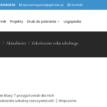
182082509
spczarnagora2@gbt.edu.pl
Kontakt
nnik
Projekty
Druki do pobrania
Logopedia
a
Aktualności
Zakończenie roku szkolnego.
 klasy 7 przygotowali dla nich
pokazała szkolną rzeczywistość :) Wręczone