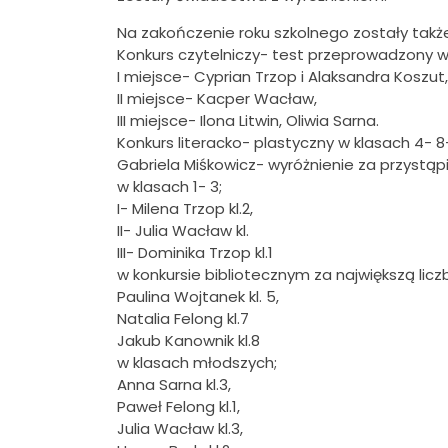
Na zakończenie roku szkolnego zostały także r
Konkurs czytelniczy- test przeprowadzony w
I miejsce- Cyprian Trzop i Alaksandra Koszut,
II miejsce- Kacper Wacław,
III miejsce- Ilona Litwin, Oliwia Sarna.
Konkurs literacko- plastyczny w klasach 4- 8
Gabriela Miśkowicz- wyróżnienie za przystąp
w klasach 1- 3;
I- Milena Trzop kl.2,
II- Julia Wacław kl.
III- Dominika Trzop kl.1
w konkursie bibliotecznym za największą licz
Paulina Wojtanek kl. 5,
Natalia Felong kl.7
Jakub Kanownik kl.8
w klasach młodszych;
Anna Sarna kl.3,
Paweł Felong kl.1,
Julia Wacław kl.3,