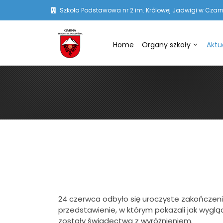
Szkoła Podstawowa nr 2 im. Królowej Jadwigi w Czarn
Home
Organy szkoły
Aktu
24 czerwca odbyło się uroczyste zakończenie
przedstawienie, w którym pokazali jak wyglą
zostały świadectwa z wyróżnieniem.