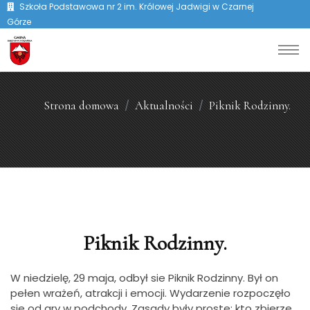
Szkoła Podstawowa nr 2 im. Królowej Jadwigi w Czarnej
Górze
Strona domowa
Aktualności
Piknik Rodzinny.
Piknik Rodzinny.
W niedzielę, 29 maja, odbył sie Piknik Rodzinny. Był on
pełen wrażeń, atrakcji i emocji. Wydarzenie rozpoczęło
sie od gry w podchody. Zasady były proste: kto zbierze