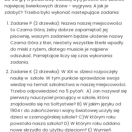
najwięcej świerkowych drzew - wygrywa. A jak je
zdobyć? Trzeba było wykonać nastepujące zadania:
Zadanie P (2 drzewka): Nazwa naszej miejscowości
to Czarna Góra, żeby dobrze zapamiętać jej
pisownię, waszym zadaniem będzie ułożenie nazwy
Czarna Góra z liter, niestety wszystkie literki wpadły
do miski z ryżem, dlatego musicie je najpierw
odszukać. Pamiętajcie liczy się czas wykonania
zadania.
Zadanie K (2 drzewka): W XIX w. dzieci rozpoczęły
naukę w szkole. W tym punkcie sprawdzicie swoja
wiedzę na temat szkolnictwa w naszej miejscowości.
Trzeba odpowiedzieć na 5 pytań: A) Jan nazywał się
pierwszy nauczyciel pracujący w szkole, która
znajdowała się na Sołtystwie? B) W jakim języku od
1904 r do zakończenia I wojny światowej uczyły się
dzieci w czarnogórskiej szkole? C)W którym roku
powstała nasza szkoła? D) W którym roku oddano
nowe skrzydło do użytku dzieciom? E) Wymień