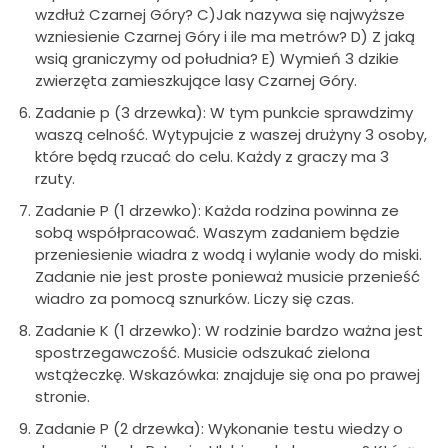
wzdłuż Czarnej Góry? C)Jak nazywa się najwyższe
wzniesienie Czarnej Góry i ile ma metrów? D) Z jaką
wsią graniczymy od południa? E) Wymień 3 dzikie
zwierzęta zamieszkujące lasy Czarnej Góry.
Zadanie p (3 drzewka): W tym punkcie sprawdzimy
waszą celność. Wytypujcie z waszej drużyny 3 osoby,
które będą rzucać do celu. Każdy z graczy ma 3
rzuty.
Zadanie P (1 drzewko): Każda rodzina powinna ze
sobą współpracować. Waszym zadaniem będzie
przeniesienie wiadra z wodą i wylanie wody do miski.
Zadanie nie jest proste ponieważ musicie przenieść
wiadro za pomocą sznurków. Liczy się czas.
Zadanie K (1 drzewko): W rodzinie bardzo ważna jest
spostrzegawczość. Musicie odszukać zielona
wstążeczkę. Wskazówka: znajduje się ona po prawej
stronie.
Zadanie P (2 drzewka): Wykonanie testu wiedzy o