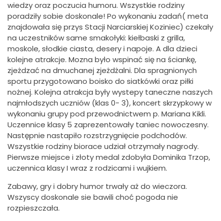
wiedzy oraz poczucia humoru. Wszystkie rodziny
poradziły sobie doskonale! Po wykonaniu zadań( meta
znajdowała się przys Stacji Narciarskiej Koziniec) czekały
na uczestników same smakołyki: kiełbaski z grilla,
moskole, słodkie ciasta, desery i napoje. A dla dzieci
kolejne atrakcje. Mozna było wspinać się na ściankę,
zjeżdzać na dmuchanej zjeżdżalni. Dla spragnionych
sportu przygotowano boisko do siatkówki oraz piłki
nożnej. Kolejna atrakcja były wystepy taneczne naszych
najmłodszych uczniów (klas 0- 3), koncert skrzypkowy w
wykonaniu grupy pod przewodnictwem p. Mariana Kikli.
Uczennice klasy 5 zaprezentowały taniec nowoczesny.
Następnie nastapiło rozstrzygnięcie podchodów.
Wszystkie rodziny biorace udział otrzymały nagrody.
Pierwsze miejsce i złoty medal zdobyła Dominika Trzop,
uczennica klasy I wraz z rodzicami i wujkiem.
Zabawy, gry i dobry humor trwały aż do wieczora.
Wszyscy doskonale sie bawili choć pogoda nie
rozpieszczała.