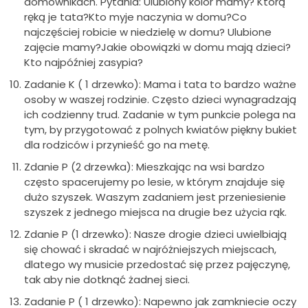
domownikach. Pytania: Ulubiony kolor mamy? Którą
ręką je tata?Kto myje naczynia w domu?Co
najczęściej robicie w niedzielę w domu? Ulubione
zajęcie mamy?Jakie obowiązki w domu mają dzieci?
Kto najpóźniej zasypia?
Zadanie K ( 1 drzewko): Mama i tata to bardzo ważne
osoby w waszej rodzinie. Często dzieci wynagradzają
ich codzienny trud. Zadanie w tym punkcie polega na
tym, by przygotować z polnych kwiatów piękny bukiet
dla rodziców i przynieść go na metę.
Zdanie P (2 drzewka): Mieszkając na wsi bardzo
często spacerujemy po lesie, w którym znajduje się
dużo szyszek. Waszym zadaniem jest przeniesienie
szyszek z jednego miejsca na drugie bez użycia rąk.
Zdanie P (1 drzewko): Nasze drogie dzieci uwielbiają
się chować i skradać w najróżniejszych miejscach,
dlatego wy musicie przedostać się przez pajęczynę,
tak aby nie dotknąć żadnej sieci.
Zadanie P ( 1 drzewko): Napewno jak zamkniecie oczy