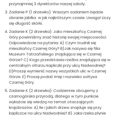
przynajmniej 3 dyrektorów naszej szkoły.
Zadanie P (1 drzewko): Waszym zadaniem będzie
obranie jabłka w jak najkrótszym czasie. Uwaga! Liczy
się długość skórki.
Zadanie K (2 drzewka): Jako mieszkańcy Czarnej
Góry powinniśmy znać historię swojej miejscowości.
Odpowiedzcie na pytania: A) Czym trudnili się
mieszkańcy Czarnej Góry? B)Jak nazywa się filia
Muzeum Tatrzańskiego znajdująca się w Czarnej
Górze? C) Kogo przedstawia rzeźba znajdująca się w
centralnym ołtarzu kapliczki przy ulicy Nadwodniej?
D)Proszę wymienić nazwy wszystkich ulic w Czarnej
Górze. E) Proszę podać imię i nazwisko sołtysa
Czarnej Góry.
Zadanie K (2 drzewka): Codziennie obcujemy z
czarnogórska przyrodą, dlatego w tym punkcie
wykażcie się wiedzą na temat otaczających
krajobrazów. A) Ile i jakich drzew znajduje się przy
kapliczce na ulicy Nadwodniej? B) Jaka rzeka płynie