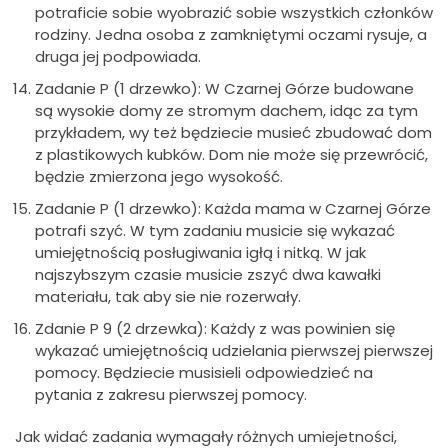
potraficie sobie wyobrazić sobie wszystkich członków
rodziny. Jedna osoba z zamkniętymi oczami rysuje, a
druga jej podpowiada.
Zadanie P (1 drzewko): W Czarnej Górze budowane
są wysokie domy ze stromym dachem, idąc za tym
przykładem, wy też będziecie musieć zbudować dom
z plastikowych kubków. Dom nie może się przewrócić,
będzie zmierzona jego wysokość.
Zadanie P (1 drzewko): Każda mama w Czarnej Górze
potrafi szyć. W tym zadaniu musicie się wykazać
umiejętnością posługiwania igłą i nitką. W jak
najszybszym czasie musicie zszyć dwa kawałki
materiału, tak aby sie nie rozerwały.
Zdanie P 9 (2 drzewka): Każdy z was powinien się
wykazać umiejętnością udzielania pierwszej pierwszej
pomocy. Będziecie musisieli odpowiedzieć na
pytania z zakresu pierwszej pomocy.
Jak widać zadania wymagały różnych umiejetności,